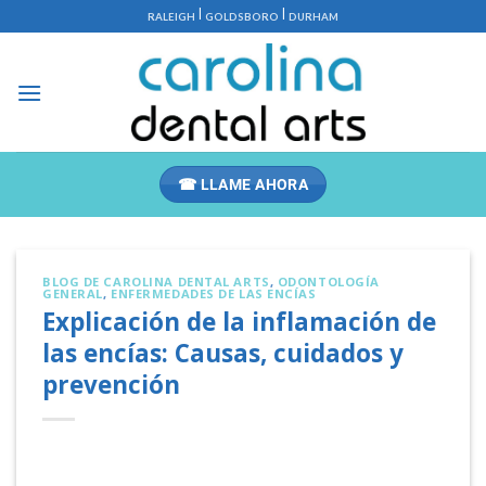
Saltar
|
|
RALEIGH
GOLDSBORO
DURHAM
al
contenido
☎ LLAME AHORA
BLOG DE CAROLINA DENTAL ARTS
,
ODONTOLOGÍA
GENERAL
,
ENFERMEDADES DE LAS ENCÍAS
Explicación de la inflamación de
las encías: Causas, cuidados y
prevención