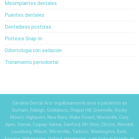
Miniimplantes dentales
Puentes dentales
Dentaduras postizas
Prótesis Snap-In
Odontología con sedación
Tratamiento periodontal
Carolina Dental Arts orgullosamente sirve a pacientes en
Durham, Raleigh, Goldsboro, Chapel Hill, Greenville, Rocky
Mount, Highpoint, New Bern, Wake Forest, Morrisville, Cary,
Apex, Garner, Fuquay-Varina, Sanford, Mt Olive, Clinton, Wendell,
Louisburg, Wilson, Winterville, Tarboro, Washington, Bath,
Kinston, Williamston, Oxford, Henderson, y en todo el Estado de