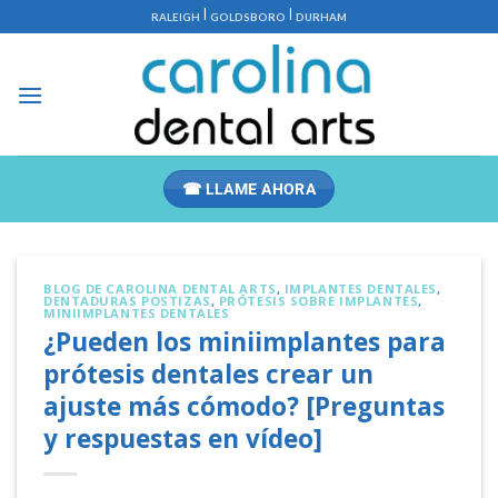
Saltar
|
|
RALEIGH
GOLDSBORO
DURHAM
al
contenido
☎ LLAME AHORA
BLOG DE CAROLINA DENTAL ARTS
,
IMPLANTES DENTALES
,
DENTADURAS POSTIZAS
,
PRÓTESIS SOBRE IMPLANTES
,
MINIIMPLANTES DENTALES
¿Pueden los miniimplantes para
prótesis dentales crear un
ajuste más cómodo? [Preguntas
y respuestas en vídeo]