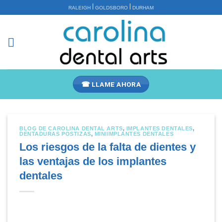
Saltar
|
|
RALEIGH
GOLDSBORO
DURHAM
al
contenido
☎ LLAME AHORA
BLOG DE CAROLINA DENTAL ARTS
,
IMPLANTES DENTALES
,
DENTADURAS POSTIZAS
,
MINIIMPLANTES DENTALES
Los riesgos de la falta de dientes y
las ventajas de los implantes
dentales
ada