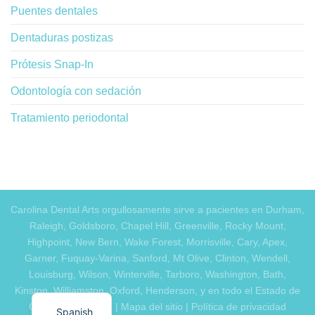
Puentes dentales
Dentaduras postizas
Prótesis Snap-In
Odontología con sedación
Tratamiento periodontal
Carolina Dental Arts orgullosamente sirve a pacientes en Durham,
Raleigh, Goldsboro, Chapel Hill, Greenville, Rocky Mount,
Highpoint, New Bern, Wake Forest, Morrisville, Cary, Apex,
Garner, Fuquay-Varina, Sanford, Mt Olive, Clinton, Wendell,
Louisburg, Wilson, Winterville, Tarboro, Washington, Bath,
Kinston, Williamston, Oxford, Henderson, y en todo el Estado de
Carolina del Norte. |
Mapa del sitio
|
Política de privacidad
Spanish