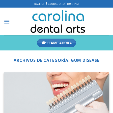
Saltar
|
|
RALEIGH
GOLDSBORO
DURHAM
al
contenido
☎ LLAME AHORA
ARCHIVOS DE CATEGORÍA:
GUM DISEASE