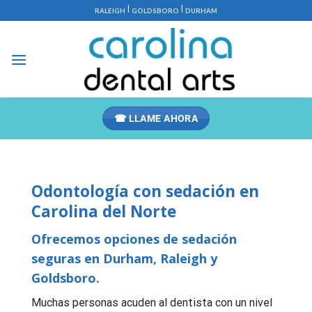
Saltar
|
|
RALEIGH
GOLDSBORO
DURHAM
al
contenido
☎ LLAME AHORA
Odontología con sedación en
Carolina del Norte
Ofrecemos opciones de sedación
seguras en Durham, Raleigh y
Goldsboro.
Muchas personas acuden al dentista con un nivel