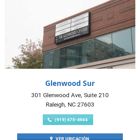
Glenwood Sur
301 Glenwood Ave, Suite 210
Raleigh, NC 27603
(919) 670-4944
VER UBICACIÓN