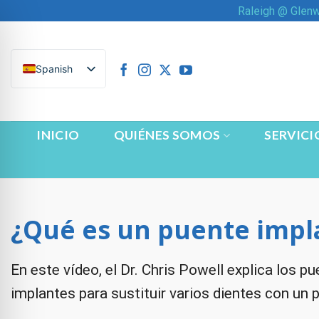
Saltar
Raleigh @ Glen
al
contenido
Spanish
INICIO
QUIÉNES SOMOS
SERVICI
¿Qué es un puente imp
En este vídeo, el Dr. Chris Powell explica los 
n Impaired Mode
implantes para sustituir varios dientes con un 