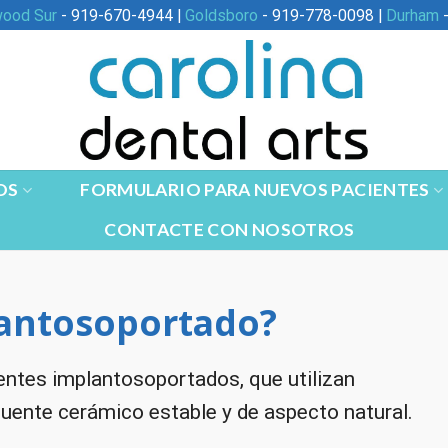
wood Sur
- 919-670-4944 |
Goldsboro
- 919-778-0098 |
Durham
-
OS
FORMULARIO PARA NUEVOS PACIENTES
CONTACTE CON NOSOTROS
lantosoportado?
puentes implantosoportados, que utilizan
puente cerámico estable y de aspecto natural.