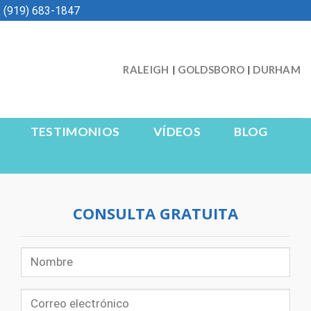
 (919) 683-1847
RALEIGH
GOLDSBORO
DURHAM
|
|
TESTIMONIOS
VÍDEOS
BLOG
CONSULTA GRATUITA