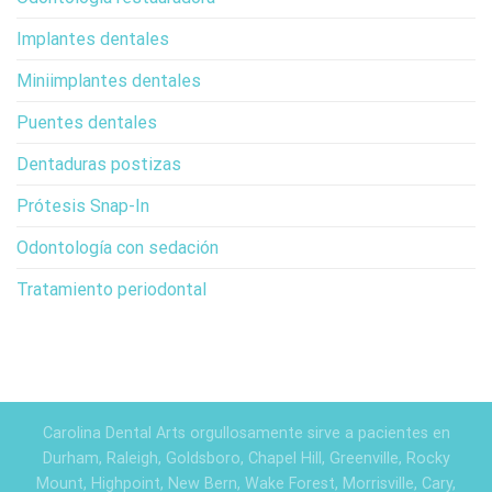
Implantes dentales
Miniimplantes dentales
Puentes dentales
Dentaduras postizas
Prótesis Snap-In
Odontología con sedación
Tratamiento periodontal
Carolina Dental Arts orgullosamente sirve a pacientes en
Durham, Raleigh, Goldsboro, Chapel Hill, Greenville, Rocky
Mount, Highpoint, New Bern, Wake Forest, Morrisville, Cary,