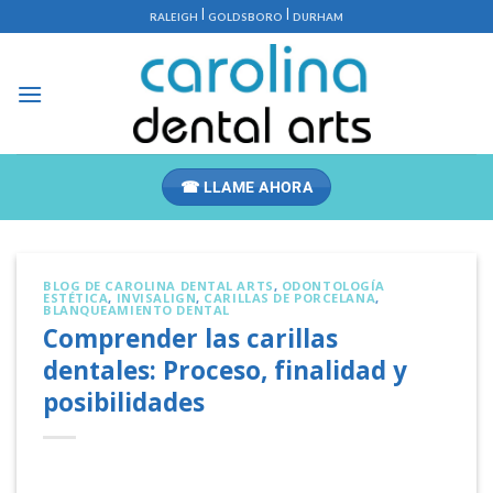
Saltar
|
|
RALEIGH
GOLDSBORO
DURHAM
al
contenido
☎ LLAME AHORA
BLOG DE CAROLINA DENTAL ARTS
,
ODONTOLOGÍA
ESTÉTICA
,
INVISALIGN
,
CARILLAS DE PORCELANA
,
BLANQUEAMIENTO DENTAL
Comprender las carillas
dentales: Proceso, finalidad y
posibilidades