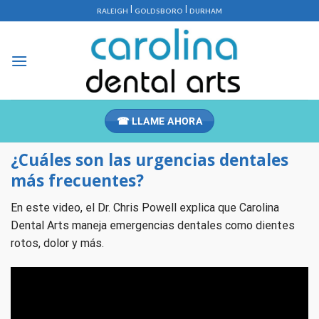
Saltar
|
|
RALEIGH
GOLDSBORO
DURHAM
al
contenido
☎ LLAME AHORA
¿Cuáles son las urgencias dentales
más frecuentes?
En este video, el Dr. Chris Powell explica que Carolina
Dental Arts maneja emergencias dentales como dientes
rotos, dolor y más.