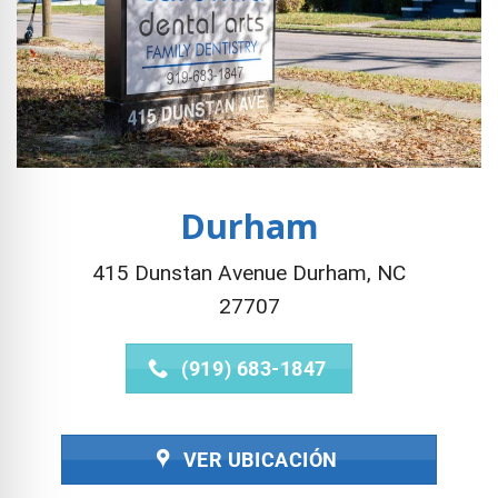
Durham
415 Dunstan Avenue Durham, NC
27707
(919) 683-1847
VER UBICACIÓN