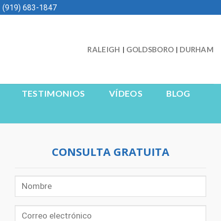
 (919) 683-1847
RALEIGH
GOLDSBORO
DURHAM
|
|
TESTIMONIOS
VÍDEOS
BLOG
CONSULTA GRATUITA