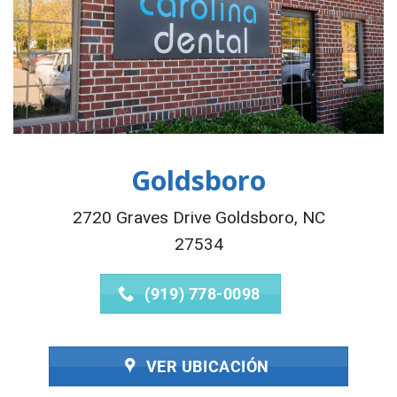
Goldsboro
2720 Graves Drive Goldsboro, NC
27534
(919) 778-0098
VER UBICACIÓN