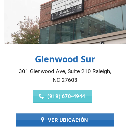
Glenwood Sur
301 Glenwood Ave, Suite 210 Raleigh,
NC 27603
(919) 670-4944
VER UBICACIÓN