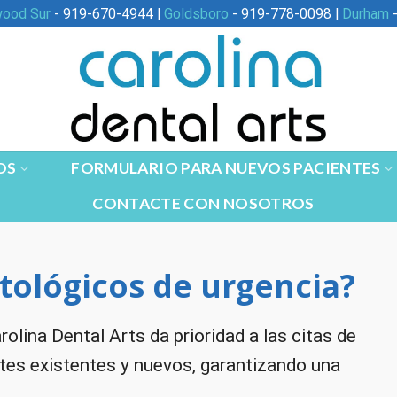
wood Sur
- 919-670-4944 |
Goldsboro
- 919-778-0098 |
Durham
-
OS
FORMULARIO PARA NUEVOS PACIENTES
CONTACTE CON NOSOTROS
tológicos de urgencia?
rolina Dental Arts da prioridad a las citas de
tes existentes y nuevos, garantizando una