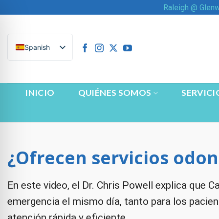
Saltar
Raleigh @ Glen
al
contenido
Spanish
INICIO
QUIÉNES SOMOS
SERVICI
¿Ofrecen servicios odon
En este video, el Dr. Chris Powell explica que Ca
n Impaired Mode
emergencia el mismo día, tanto para los pacien
atención rápida y eficiente.