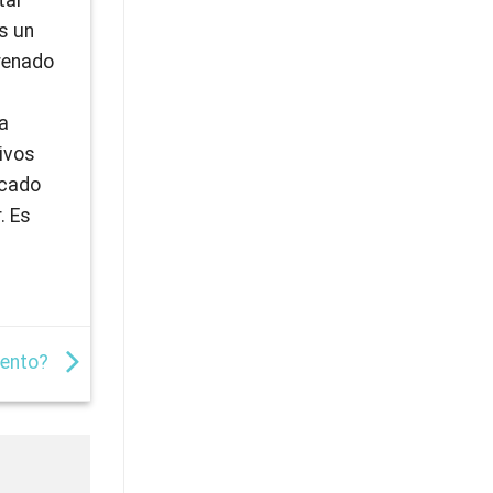
es un
trenado
la
ivos
icado
. Es
iento?