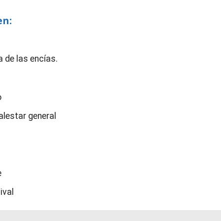
en:
a de las encías.
o
lestar general
e
ival