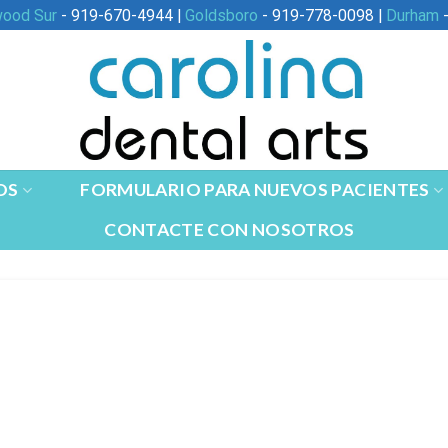
wood Sur
- 919-670-4944 |
Goldsboro
- 919-778-0098 |
Durham
-
OS
FORMULARIO PARA NUEVOS PACIENTES
CONTACTE CON NOSOTROS
?