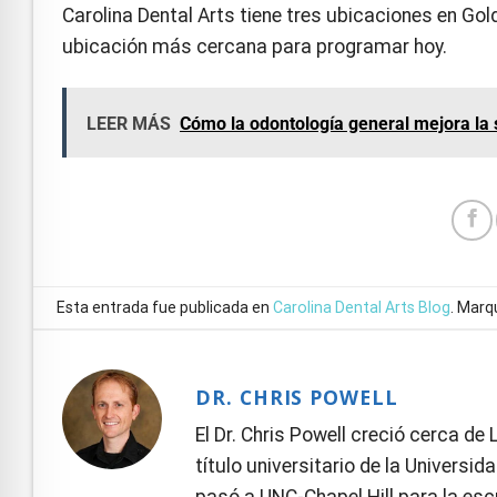
Carolina Dental Arts tiene tres ubicaciones en Gol
ubicación más cercana para programar hoy.
LEER MÁS
Cómo la odontología general mejora la 
Esta entrada fue publicada en
Carolina Dental Arts Blog
. Marq
DR. CHRIS POWELL
El Dr. Chris Powell creció cerca de
título universitario de la Universi
pasó a UNC-Chapel Hill para la esc