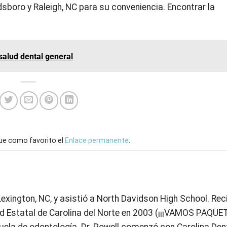
dsboro y Raleigh, NC para su conveniencia. Encontrar la
salud dental general
ue como favorito el
Enlace permanente
.
 Lexington, NC, y asistió a North Davidson High School. Rec
dad Estatal de Carolina del Norte en 2003 (¡¡¡VAMOS PAQUETE
uela de odontología. Dr. Powell comenzó con Carolina Den