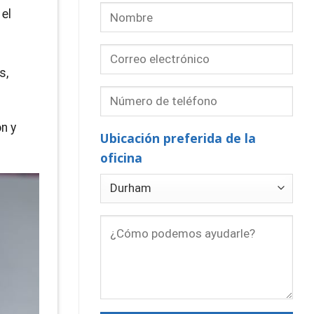
 el
s,
n y
Ubicación preferida de la
oficina