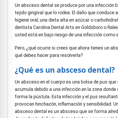
e Safe Profile
Un absceso dental se produce por una infección ba
tejido gingival que lo rodea. El daño que conduc
higiene oral, una dieta alta en azúcar o carbohidr
Friendly Mode
dentista Carolina Dental Arts en Goldsboro o Ralei
usted está en bajo riesgo de una infección como 
ness Mode
Pero, ¿qué ocurre si crees que ahora tienes un ab
qué debes hacer para resolverla?
psy Safe Mode
¿Qué es un absceso dental?
Un absceso en el cuerpo es una bolsa de pus que
acumula debido a una infección en la zona donde 
forma la pústula. Esta infección y el pus resultan
provocan hinchazón, inflamación y sensibilidad. U
absceso dental es un absceso que se forma alre