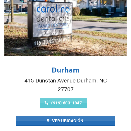
Durham
415 Dunstan Avenue Durham, NC
27707
(919) 683-1847
VER UBICACIÓN