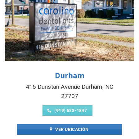
Durham
415 Dunstan Avenue Durham, NC
27707
(919) 683-1847
VER UBICACIÓN