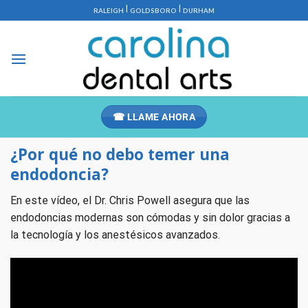
Saltar
|
|
RALEIGH
GOLDSBORO
DURHAM
al
contenido
☎ LLAME AHORA
¿Por qué no debo temer una
endodoncia?
En este vídeo, el Dr. Chris Powell asegura que las
endodoncias modernas son cómodas y sin dolor gracias a
la tecnología y los anestésicos avanzados.