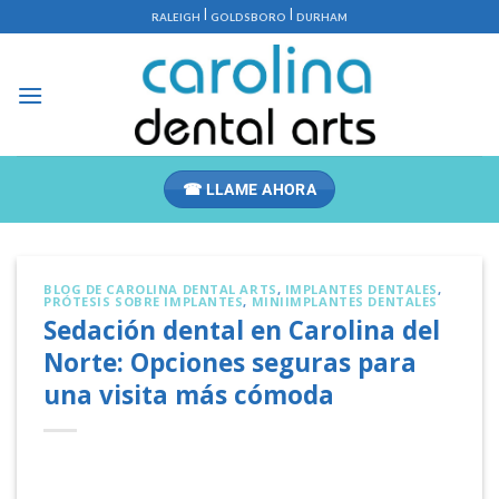
Saltar
|
|
RALEIGH
GOLDSBORO
DURHAM
al
contenido
☎ LLAME AHORA
BLOG DE CAROLINA DENTAL ARTS
,
IMPLANTES DENTALES
,
PRÓTESIS SOBRE IMPLANTES
,
MINIIMPLANTES DENTALES
Sedación dental en Carolina del
Norte: Opciones seguras para
una visita más cómoda