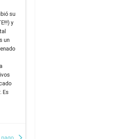
ibió su
!!!) y
tal
es un
trenado
la
ivos
icado
. Es
e pago