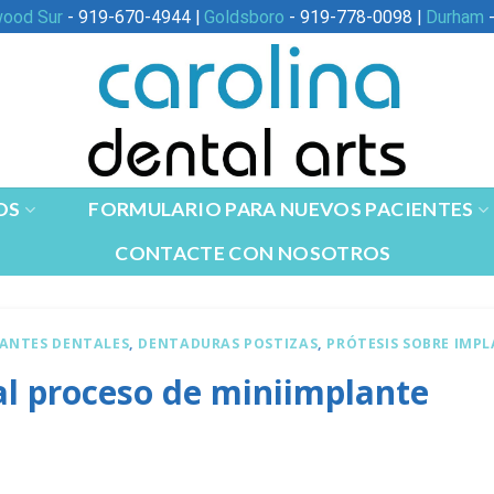
wood Sur
- 919-670-4944 |
Goldsboro
- 919-778-0098 |
Durham
-
OS
FORMULARIO PARA NUEVOS PACIENTES
CONTACTE CON NOSOTROS
ANTES DENTALES
,
DENTADURAS POSTIZAS
,
PRÓTESIS SOBRE IMP
l proceso de miniimplante