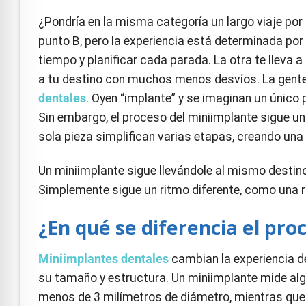
e Safe Profile
¿Pondría en la misma categoría un largo viaje por 
punto B, pero la experiencia está determinada por v
Friendly Mode
tiempo y planificar cada parada. La otra te lleva 
a tu destino con muchos menos desvíos. La gent
dentales
. Oyen “implante” y se imaginan un único
ness Mode
Sin embargo, el proceso del miniimplante sigue u
sola pieza simplifican varias etapas, creando una 
psy Safe Mode
Un miniimplante sigue llevándole al mismo destino:
Simplemente sigue un ritmo diferente, como una 
¿En qué se diferencia el pr
Miniimplantes dentales
cambian la experiencia d
su tamaño y estructura. Un miniimplante mide al
menos de 3 milímetros de diámetro, mientras que