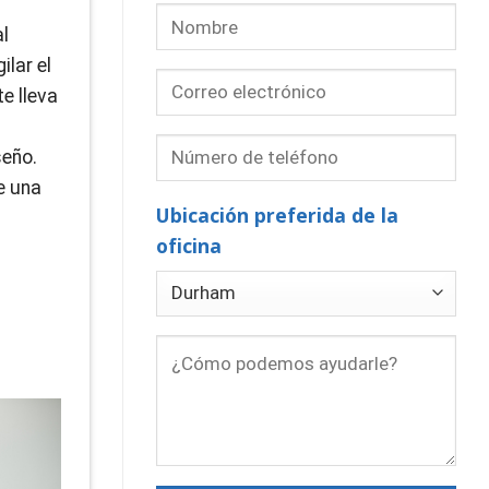
al
ilar el
e lleva
seño.
e una
Ubicación preferida de la
oficina