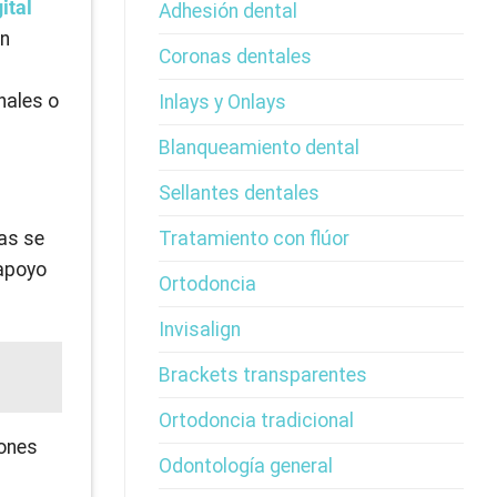
ital
Adhesión dental
en
Coronas dentales
nales o
Inlays y Onlays
Blanqueamiento dental
Sellantes dentales
Tratamiento con flúor
as se
 apoyo
Ortodoncia
Invisalign
Brackets transparentes
Ortodoncia tradicional
iones
Odontología general