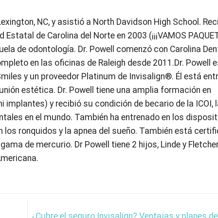
 Lexington, NC, y asistió a North Davidson High School. Rec
dad Estatal de Carolina del Norte en 2003 (¡¡¡VAMOS PAQUETE
uela de odontología. Dr. Powell comenzó con Carolina Den
ompleto en las oficinas de Raleigh desde 2011.Dr. Powell 
miles y un proveedor Platinum de Invisalign®. Él está en
unión estética. Dr. Powell tiene una amplia formación en
 implantes) y recibió su condición de becario de la ICOI, 
tales en el mundo. También ha entrenado en los disposit
 los ronquidos y la apnea del sueño. También está certif
ama de mercurio. Dr Powell tiene 2 hijos, Linde y Fletcher
Americana.
¿Cubre el seguro Invisalign? Ventajas y planes d