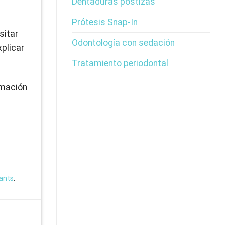
Dentaduras postizas
Prótesis Snap-In
sitar
Odontología con sedación
xplicar
Tratamiento periodontal
rmación
lants
.