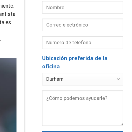
miento.
entista
tales
,
Ubicación preferida de la
oficina