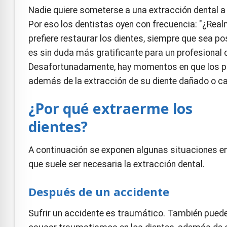
e Safe Profile
Nadie quiere someterse a una extracción dental a
Por eso los dentistas oyen con frecuencia: "¿Real
prefiere restaurar los dientes, siempre que sea po
Friendly Mode
es sin duda más gratificante para un profesional d
Desafortunadamente, hay momentos en que los pac
ness Mode
además de la extracción de su diente dañado o ca
¿Por qué extraerme los
psy Safe Mode
dientes?
A continuación se exponen algunas situaciones en
que suele ser necesaria la extracción dental.
Después de un accidente
Sufrir un accidente es traumático. También pued