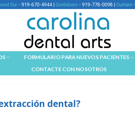
wood Sur
- 919-670-4944 |
Goldsboro
- 919-778-0098 |
Durham
-
OS
FORMULARIO PARA NUEVOS PACIENTES
CONTACTE CON NOSOTROS
extracción dental?