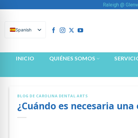
Saltar
Raleigh @ Glen
al
contenido
Spanish
INICIO
QUIÉNES SOMOS
SERVICI
BLOG DE CAROLINA DENTAL ARTS
¿Cuándo es necesaria una 
n Impaired Mode