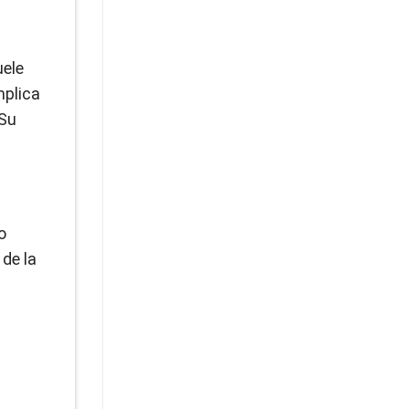
uele
mplica
 Su
o
 de la