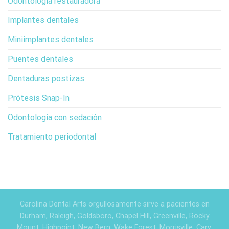
Odontología restauradora
Implantes dentales
Miniimplantes dentales
Puentes dentales
Dentaduras postizas
Prótesis Snap-In
Odontología con sedación
Tratamiento periodontal
Carolina Dental Arts orgullosamente sirve a pacientes en
Durham, Raleigh, Goldsboro, Chapel Hill, Greenville, Rocky
Mount, Highpoint, New Bern, Wake Forest, Morrisville, Cary,