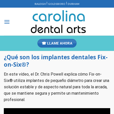
Saltar
|
|
RALEIGH
GOLDSBORO
DURHAM
al
contenido
☎ LLAME AHORA
¿Qué son los implantes dentales Fix-
on-Six®?
En este vídeo, el Dr. Chris Powell explica cómo Fix-on-
Six® utiliza implantes de pequeño diámetro para crear una
solución estable y de aspecto natural para toda la arcada,
que se mantiene segura y permite un mantenimiento
profesional.