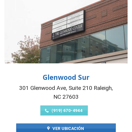
Glenwood Sur
301 Glenwood Ave, Suite 210 Raleigh,
NC 27603
(919) 670-4944
VER UBICACIÓN