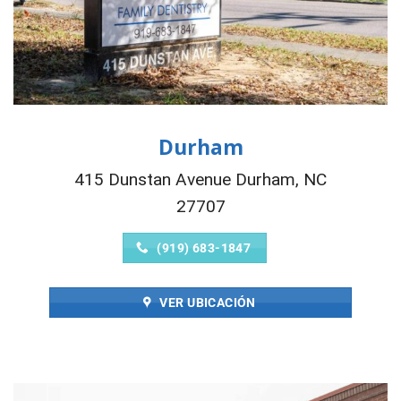
Durham
415 Dunstan Avenue Durham, NC
27707
(919) 683-1847
VER UBICACIÓN