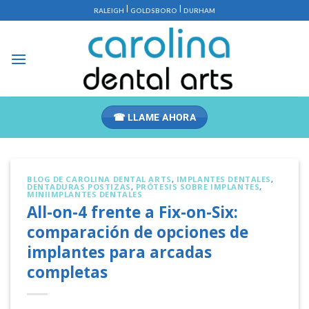
Saltar
|
|
RALEIGH
GOLDSBORO
DURHAM
al
contenido
☎ LLAME AHORA
BLOG DE CAROLINA DENTAL ARTS
,
IMPLANTES DENTALES
,
DENTADURAS POSTIZAS
,
PRÓTESIS SOBRE IMPLANTES
,
MINIIMPLANTES DENTALES
All-on-4 frente a Fix-on-Six:
comparación de opciones de
implantes para arcadas
completas